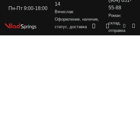
(904) 631-
14
55-88
Пн-Пт 9:00-18:00
Вячеслав:
Роман:
Оформление, наличие,
склад,
статус, доставка
отправка