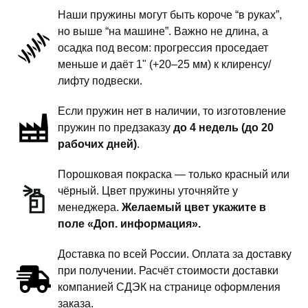
поколение
Наши пружины могут быть короче “в руках”,
-
но выше “на машине”. Важно не длина, а
пружины
осадка под весом: прогрессия проседает
задней
меньше и даёт 1" (+20–25 мм) к клиренсу/
подвески
лифту подвески.
-
Если пружин нет в наличии, то изготовление
1.5
пружин по предзаказу
до 4 недель (до 20
дюйма
рабочих дней)
.
комфорт
Порошковая покраска — только красный или
чёрный. Цвет пружины уточняйте у
менеджера.
Желаемый цвет укажите в
поле «Доп. информация».
Доставка по всей России. Оплата за доставку
при получении. Расчёт стоимости доставки
компанией СДЭК на странице оформления
заказа.