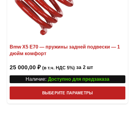
Bmw X5 E70 — пружины задней подвески — 1
дюйм комфорт
25 000,00
₽
за
2 шт
(в т.ч. НДС 5%)
Наличие:
Доступно для предзаказа
Этот
ВЫБЕРИТЕ ПАРАМЕТРЫ
това
имее
неск
вари
Опци