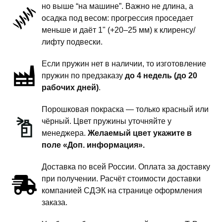
но выше “на машине”. Важно не длина, а
передней
осадка под весом: прогрессия проседает
подвески
меньше и даёт 1" (+20–25 мм) к клиренсу/
-
лифту подвески.
1
Если пружин нет в наличии, то изготовление
дюйм
пружин по предзаказу
до 4 недель (до 20
комфорт
рабочих дней)
.
Порошковая покраска — только красный или
чёрный. Цвет пружины уточняйте у
менеджера.
Желаемый цвет укажите в
поле «Доп. информация».
Доставка по всей России. Оплата за доставку
при получении. Расчёт стоимости доставки
компанией СДЭК на странице оформления
заказа.