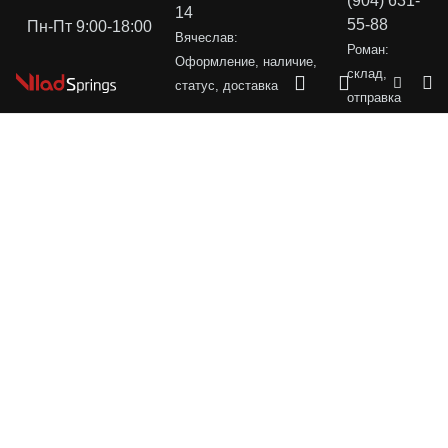
(904) 631-
14
55-88
Пн-Пт 9:00-18:00
Вячеслав:
Роман:
Оформление, наличие,
склад,
статус, доставка
отправка