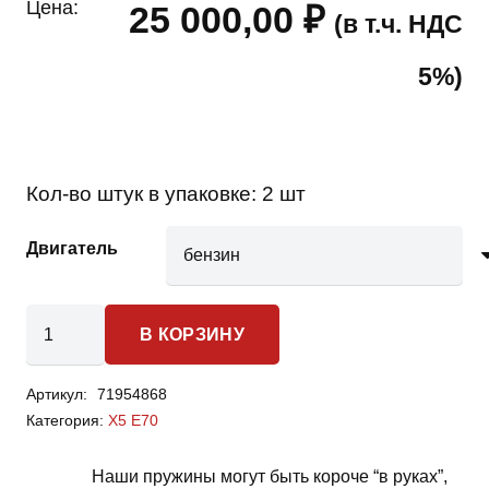
Цена:
25 000,00
₽
(в т.ч. НДС
5%)
Кол-во штук в упаковке:
2 шт
Двигатель
Количество
В КОРЗИНУ
товара
Bmw
Артикул:
71954868
X5
Категория:
X5 E70
E70
-
Наши пружины могут быть короче “в руках”,
пружины