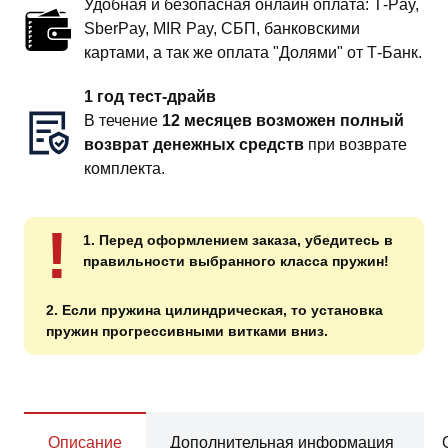
Удобная и безопасная онлайн оплата: T‑Pay,
SberPay, MIR Pay, СБП, банковскими
картами, а так же оплата "Долями" от Т-Банк.
1 год тест-драйв
В течение
12 месяцев возможен полный
возврат денежных средств
при возврате
комплекта.
!
1. Перед оформлением заказа, убедитесь в
правильности выбранного класса пружин!
2. Если пружина цилиндрическая, то установка
пружин прогрессивными витками вниз.
Описание
Дополнительная информация