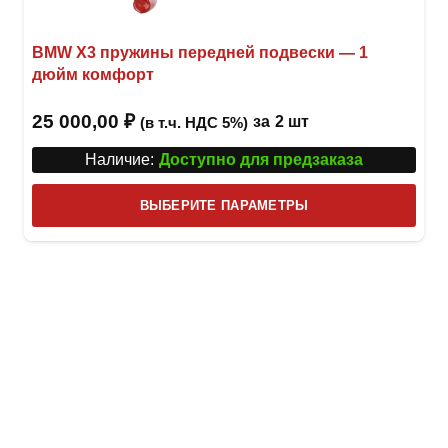
BMW X3 пружины передней подвески — 1
дюйм комфорт
25 000,00
₽
за
2 шт
(в т.ч. НДС 5%)
Наличие:
Доступно для предзаказа
Этот
ВЫБЕРИТЕ ПАРАМЕТРЫ
това
имее
неск
вари
Опци
можн
выбр
на
стра