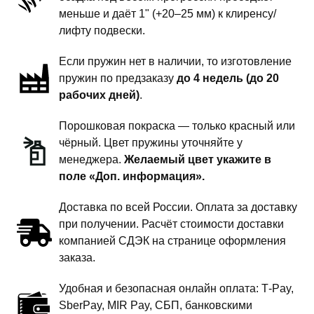
1
меньше и даёт 1" (+20–25 мм) к клиренсу/
дюйм
лифту подвески.
комфорт
Если пружин нет в наличии, то изготовление
пружин по предзаказу
до 4 недель (до 20
рабочих дней)
.
Порошковая покраска — только красный или
чёрный. Цвет пружины уточняйте у
менеджера.
Желаемый цвет укажите в
поле «Доп. информация».
Доставка по всей России. Оплата за доставку
при получении. Расчёт стоимости доставки
компанией СДЭК на странице оформления
заказа.
Удобная и безопасная онлайн оплата: T‑Pay,
SberPay, MIR Pay, СБП, банковскими