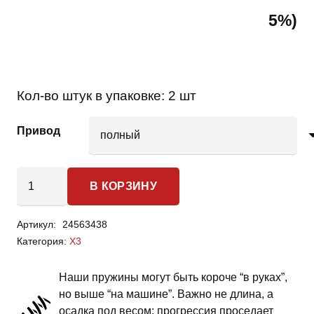
5%)
Кол-во штук в упаковке:
2 шт
Привод
Количество
В КОРЗИНУ
товара
BMW
Артикул:
24563438
X3-
Категория:
X3
пружины
задней
Наши пружины могут быть короче “в руках”,
подвески
но выше “на машине”. Важно не длина, а
-
осадка под весом: прогрессия проседает