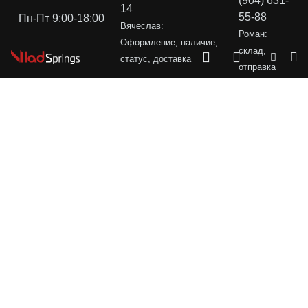
(904) 631-
14
55-88
Пн-Пт 9:00-18:00
Вячеслав:
Роман:
Оформление, наличие,
склад,
статус, доставка
отправка