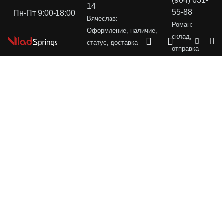
(904) 631-
14
55-88
Пн-Пт 9:00-18:00
Вячеслав:
Роман:
Оформление, наличие,
склад,
статус, доставка
отправка