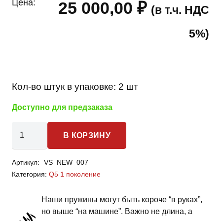
Цена:
25 000,00
₽
(в т.ч. НДС
5%)
Кол-во штук в упаковке:
2 шт
Доступно для предзаказа
Количество
В КОРЗИНУ
товара
Audi
Артикул:
VS_NEW_007
Q5
Категория:
Q5 1 поколение
1
поколение
Наши пружины могут быть короче “в руках”,
-
но выше “на машине”. Важно не длина, а
пружины