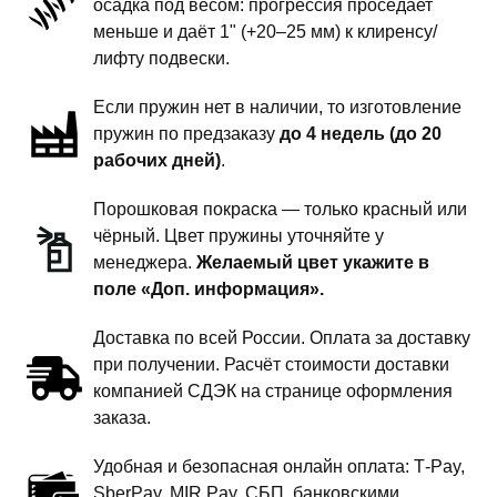
осадка под весом: прогрессия проседает
передней
меньше и даёт 1" (+20–25 мм) к клиренсу/
подвески
лифту подвески.
-
Если пружин нет в наличии, то изготовление
сток
пружин по предзаказу
до 4 недель (до 20
комфорт
рабочих дней)
.
Порошковая покраска — только красный или
чёрный. Цвет пружины уточняйте у
менеджера.
Желаемый цвет укажите в
поле «Доп. информация».
Доставка по всей России. Оплата за доставку
при получении. Расчёт стоимости доставки
компанией СДЭК на странице оформления
заказа.
Удобная и безопасная онлайн оплата: T‑Pay,
SberPay, MIR Pay, СБП, банковскими