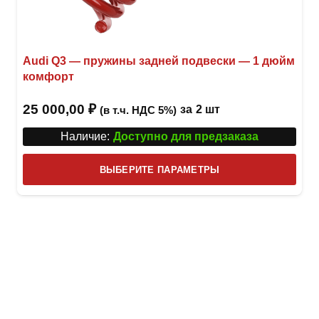
Audi Q3 — пружины задней подвески — 1 дюйм
комфорт
25 000,00
₽
за
2 шт
(в т.ч. НДС 5%)
Наличие:
Доступно для предзаказа
Этот
ВЫБЕРИТЕ ПАРАМЕТРЫ
това
имее
неск
вари
Опци
можн
выбр
на