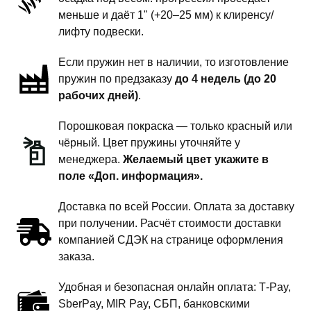
-
меньше и даёт 1" (+20–25 мм) к клиренсу/
1
лифту подвески.
дюйм
Если пружин нет в наличии, то изготовление
комфорт
пружин по предзаказу
до 4 недель (до 20
рабочих дней)
.
Порошковая покраска — только красный или
чёрный. Цвет пружины уточняйте у
менеджера.
Желаемый цвет укажите в
поле «Доп. информация».
Доставка по всей России. Оплата за доставку
при получении. Расчёт стоимости доставки
компанией СДЭК на странице оформления
заказа.
Удобная и безопасная онлайн оплата: T‑Pay,
SberPay, MIR Pay, СБП, банковскими