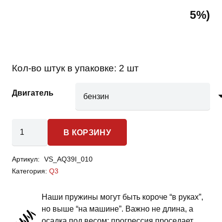
5%)
Кол-во штук в упаковке:
2 шт
Двигатель
Количество
В КОРЗИНУ
товара
Audi
Артикул:
VS_AQ39I_010
Q3
Категория:
Q3
-
пружины
Наши пружины могут быть короче “в руках”,
передней
но выше “на машине”. Важно не длина, а
подвески
осадка под весом: прогрессия проседает