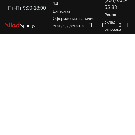
(904) 631-
14
55-88
Пн-Пт 9:00-18:00
Вячеслав:
Роман:
Оформление, наличие,
склад,
статус, доставка
отправка