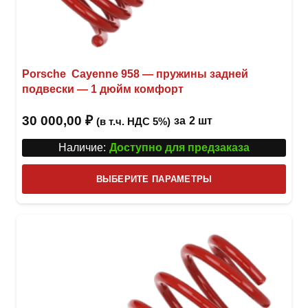
Porsche Cayenne 958 — пружины задней
подвески — 1 дюйм комфорт
30 000,00
₽
за
2 шт
(в т.ч. НДС 5%)
Наличие:
Доступно для предзаказа
Этот
ВЫБЕРИТЕ ПАРАМЕТРЫ
това
имее
неск
вари
Опци
можн
выбр