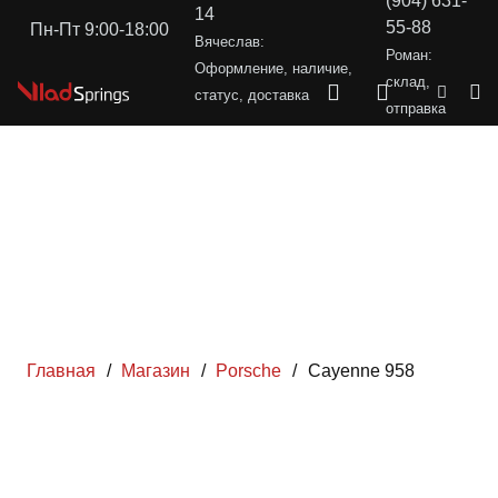
(904) 631-
14
55-88
Пн-Пт 9:00-18:00
Вячеслав:
Роман:
Оформление, наличие,
склад,
статус, доставка
отправка
Главная
/
Магазин
/
Porsche
/
Cayenne 958