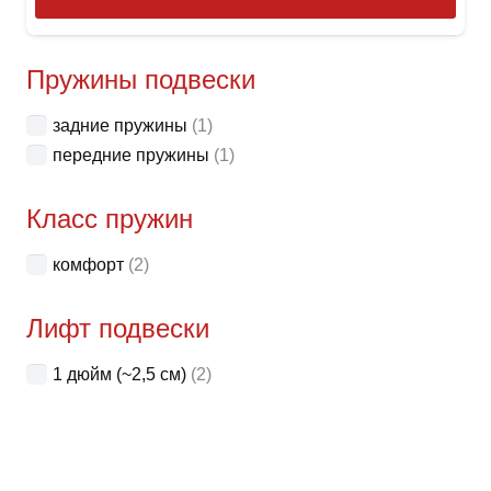
това
имее
неск
Пружины подвески
вари
задние пружины
(1)
Опци
передние пружины
(1)
можн
выбр
Класс пружин
на
стра
комфорт
(2)
товар
Лифт подвески
1 дюйм (~2,5 см)
(2)