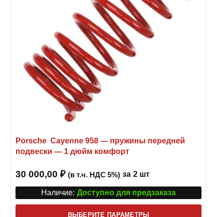
на
стра
товар
Porsche Cayenne 958 — пружины передней
подвески — 1 дюйм комфорт
30 000,00
₽
за
2 шт
(в т.ч. НДС 5%)
Наличие:
Доступно для предзаказа
Этот
ВЫБЕРИТЕ ПАРАМЕТРЫ