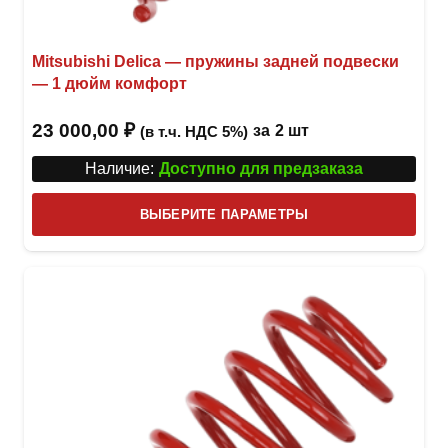
Mitsubishi Delica — пружины задней подвески
— 1 дюйм комфорт
23 000,00
₽
за
2 шт
(в т.ч. НДС 5%)
Наличие:
Доступно для предзаказа
Этот
ВЫБЕРИТЕ ПАРАМЕТРЫ
това
имее
неск
вари
Опци
можн
выбр
на
стра