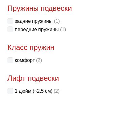
неск
Пружины подвески
вари
задние пружины
(1)
Опци
передние пружины
(1)
можн
выбр
Класс пружин
на
стра
комфорт
(2)
товар
Лифт подвески
1 дюйм (~2,5 см)
(2)