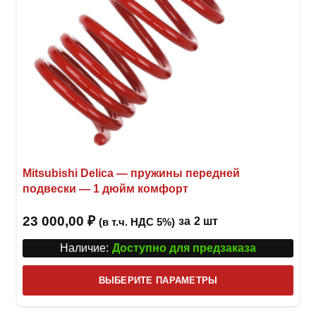
товар
Mitsubishi Delica — пружины передней
подвески — 1 дюйм комфорт
23 000,00
₽
за
2 шт
(в т.ч. НДС 5%)
Наличие:
Доступно для предзаказа
Этот
ВЫБЕРИТЕ ПАРАМЕТРЫ
това
имее