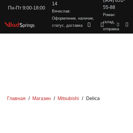
(904) 631-
14
55-88
Пн-Пт 9:00-18:00
Вячеслав:
Роман:
Оформление, наличие,
склад,
статус, доставка
отправка
Главная
/
Магазин
/
Mitsubishi
/
Delica