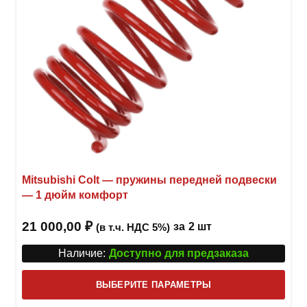
стра
товар
Mitsubishi Colt — пружины передней подвески
— 1 дюйм комфорт
21 000,00
₽
за
2 шт
(в т.ч. НДС 5%)
Наличие:
Доступно для предзаказа
Этот
ВЫБЕРИТЕ ПАРАМЕТРЫ
това