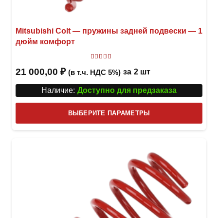
Mitsubishi Colt — пружины задней подвески — 1
дюйм комфорт
Оценка
5
из 5
21 000,00
₽
за
2 шт
(в т.ч. НДС 5%)
Наличие:
Доступно для предзаказа
Этот
ВЫБЕРИТЕ ПАРАМЕТРЫ
това
имее
неск
вари
Опци
можн
выбр
на