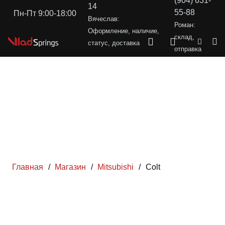
(904) 631-
14
55-88
Пн-Пт 9:00-18:00
Вячеслав:
Роман:
Оформление, наличие,
склад,
статус, доставка
отправка
Главная
/
Магазин
/
Mitsubishi
/
Colt