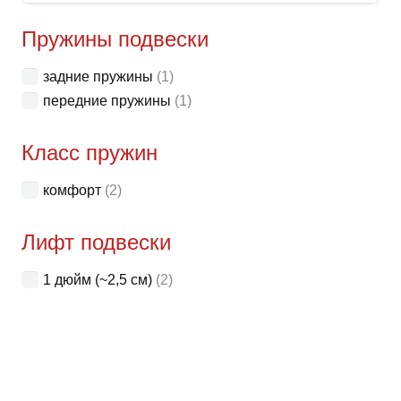
имее
неск
Пружины подвески
вари
задние пружины
(1)
Опци
передние пружины
(1)
можн
выбр
Класс пружин
на
стра
комфорт
(2)
товар
Лифт подвески
1 дюйм (~2,5 см)
(2)