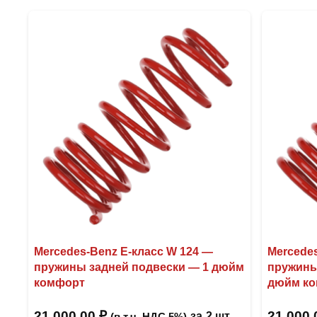
Mercedes-Benz Е-класс W 124 —
Mercedes
пружины задней подвески — 1 дюйм
пружины
комфорт
дюйм к
21 000,00
₽
21 000
за
2 шт
(в т.ч. НДС 5%)