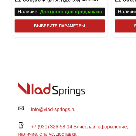
Наличие:
Доступно для предзаказа
Наличие
Этот
ВЫБЕРИТЕ ПАРАМЕТРЫ
товар
имеет
несколько
вариаций.
Опции
можно
выбрать
на
странице
товара.
info@vlad-springs.ru
+7 (931) 326-58-14 Вячеслав: оформление,
наличие, статус, доставка