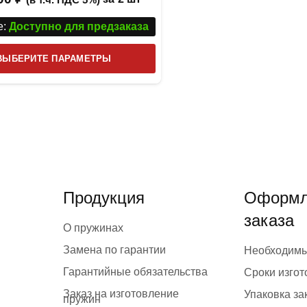
:
Доступно для предзаказа
Этот
ВЫБЕРИТЕ ПАРАМЕТРЫ
товар
имеет
несколько
вариаций.
Опции
можно
выбрать
Продукция
Оформл
на
заказа
странице
О пружинах
товара.
Замена по гарантии
Необходим
Гарантийные обязательства
Сроки изго
Заказ на изготовление
Упаковка за
пружин