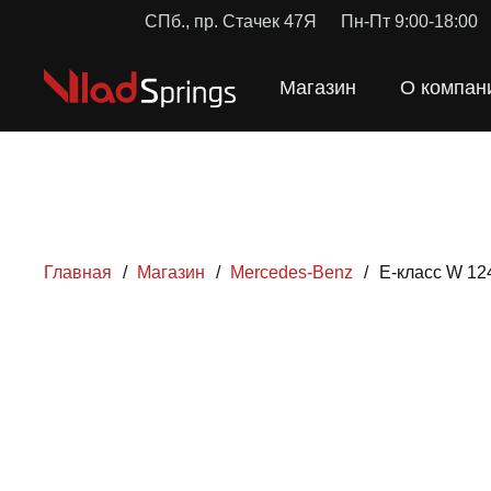
СПб., пр. Стачек 47Я
Пн-Пт 9:00-18:00
Магазин
О компан
Главная
/
Магазин
/
Mercedes-Benz
/
Е-класс W 12