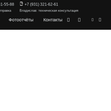
31-55-88
+7 (931) 321-62-61
тправка
Владислав: техническая консультация
Фотоотчёты
Контакты