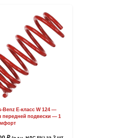
-Benz Е-класс W 124 —
 передней подвески — 1
омфорт
,00
₽
за
2 шт
(в т.ч. НДС 5%)