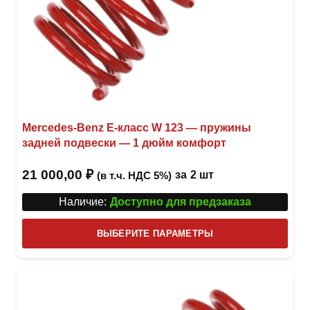
Mercedes-Benz Е-класс W 123 — пружины
задней подвески — 1 дюйм комфорт
21 000,00
₽
за
2 шт
(в т.ч. НДС 5%)
Наличие:
Доступно для предзаказа
Этот
ВЫБЕРИТЕ ПАРАМЕТРЫ
това
имее
неск
вари