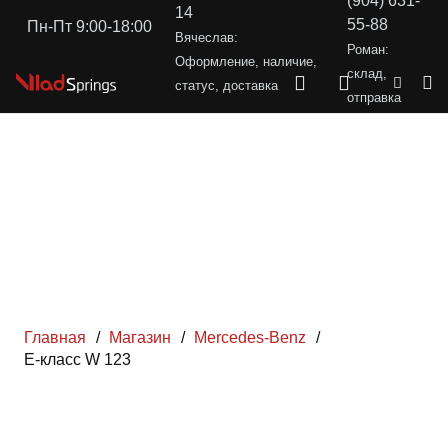
(904) 631-
14
55-88
Пн-Пт 9:00-18:00
Вячеслав:
Роман:
Оформление, наличие,
склад,
статус, доставка
отправка
Главная
/
Магазин
/
Mercedes-Benz
/
Е-класс W 123