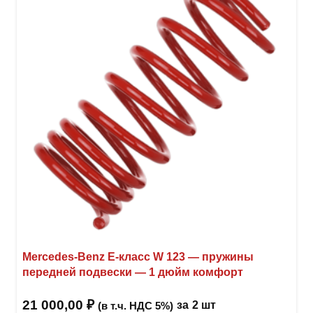
Опци
можн
выбр
на
стра
товар
Mercedes-Benz Е-класс W 123 — пружины
передней подвески — 1 дюйм комфорт
21 000,00
₽
за
2 шт
(в т.ч. НДС 5%)