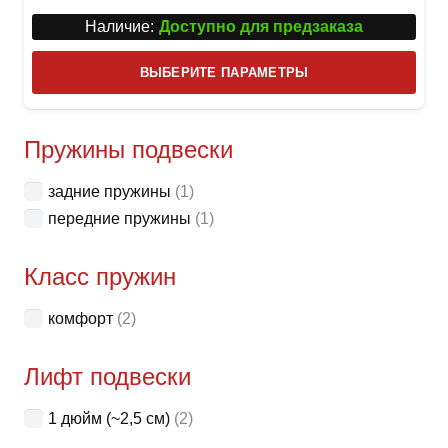
Наличие:
Доступно для предзаказа
Этот
ВЫБЕРИТЕ ПАРАМЕТРЫ
това
имее
неск
Пружины подвески
вари
задние пружины
(1)
Опци
передние пружины
(1)
можн
выбр
Класс пружин
на
стра
комфорт
(2)
товар
Лифт подвески
1 дюйм (~2,5 см)
(2)