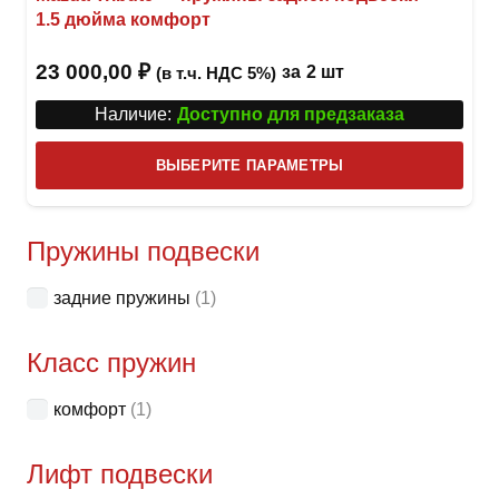
1.5 дюйма комфорт
23 000,00
₽
за
2 шт
(в т.ч. НДС 5%)
Наличие:
Доступно для предзаказа
Этот
ВЫБЕРИТЕ ПАРАМЕТРЫ
това
имее
неск
Пружины подвески
вари
задние пружины
(1)
Опци
можн
Класс пружин
выбр
на
комфорт
(1)
стра
товар
Лифт подвески