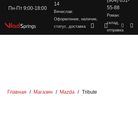
(904) 631-
14
55-88
Пн-Пт 9:00-18:00
Вячеслав:
Роман:
Оформление, наличие,
склад,
статус, доставка
отправка
Главная
/
Магазин
/
Mazda
/
Tribute