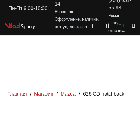
(904) 631-
14
55-88
Пн-Пт 9:00-18:00
Вячеслав:
Роман:
Оформление, наличие,
склад,
статус, доставка
отправка
Главная
/
Магазин
/
Mazda
/
626 GD hatchback