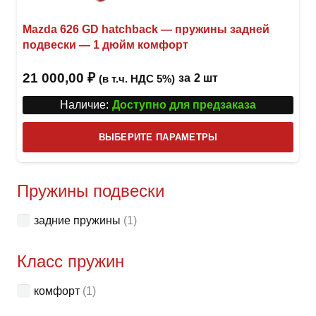
Mazda 626 GD hatchback — пружины задней
подвески — 1 дюйм комфорт
21 000,00
₽
за
2 шт
(в т.ч. НДС 5%)
Наличие:
Доступно для предзаказа
Этот
ВЫБЕРИТЕ ПАРАМЕТРЫ
това
имее
неск
Пружины подвески
вари
задние пружины
(1)
Опци
можн
Класс пружин
выбр
на
комфорт
(1)
стра
товар