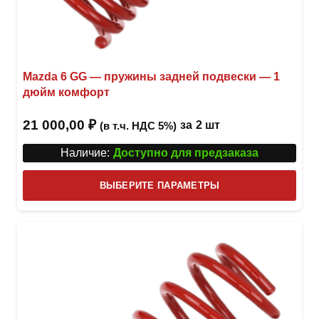
Mazda 6 GG — пружины задней подвески — 1
дюйм комфорт
21 000,00
₽
за
2 шт
(в т.ч. НДС 5%)
Наличие:
Доступно для предзаказа
Этот
ВЫБЕРИТЕ ПАРАМЕТРЫ
това
имее
неск
вари
Опци
можн
выбр