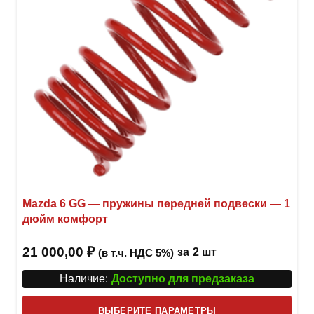
на
стра
товар
Mazda 6 GG — пружины передней подвески — 1
дюйм комфорт
21 000,00
₽
за
2 шт
(в т.ч. НДС 5%)
Наличие:
Доступно для предзаказа
Этот
ВЫБЕРИТЕ ПАРАМЕТРЫ