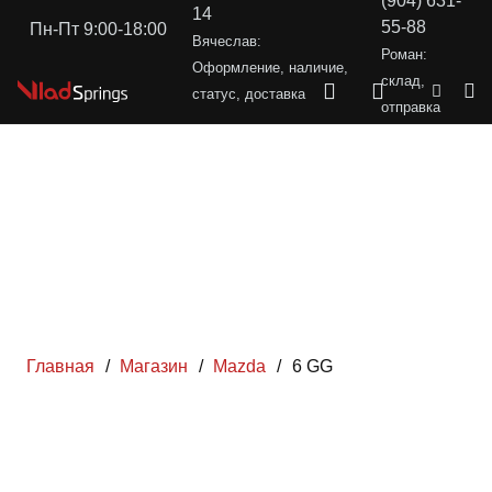
(904) 631-
14
55-88
Пн-Пт 9:00-18:00
Вячеслав:
Роман:
Оформление, наличие,
склад,
статус, доставка
отправка
Главная
/
Магазин
/
Mazda
/
6 GG