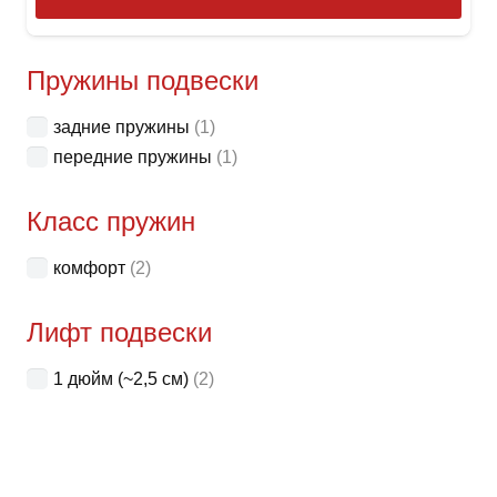
това
имее
неск
Пружины подвески
вари
задние пружины
(1)
Опци
передние пружины
(1)
можн
выбр
Класс пружин
на
стра
комфорт
(2)
товар
Лифт подвески
1 дюйм (~2,5 см)
(2)