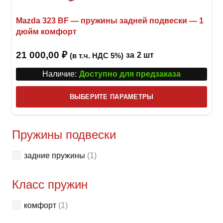
Mazda 323 BF — пружины задней подвески — 1
дюйм комфорт
21 000,00
₽
за
2 шт
(в т.ч. НДС 5%)
Наличие:
Доступно для предзаказа
Этот
ВЫБЕРИТЕ ПАРАМЕТРЫ
това
имее
неск
Пружины подвески
вари
задние пружины
(1)
Опци
можн
Класс пружин
выбр
на
комфорт
(1)
стра
товар