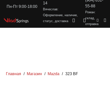
(904) 631-
14
55-88
Пн-Пт 9:00-18:00
Вячеслав:
Роман:
Оформление, наличие,
склад,
статус, доставка
отправка
Главная
/
Магазин
/
Mazda
/
323 BF