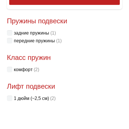
това
имее
неск
Пружины подвески
вари
задние пружины
(1)
Опци
передние пружины
(1)
можн
выбр
Класс пружин
на
стра
комфорт
(2)
товар
Лифт подвески
1 дюйм (~2,5 см)
(2)