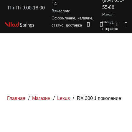
(904) 631-
14
55-88
Пн-Пт 9:00-18:00
Вячеслав:
Роман:
Оформление, наличие,
склад,
статус, доставка
отправка
Главная
/
Магазин
/
Lexus
/
RX 300 1 поколение