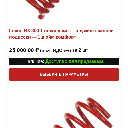
Lexus RX 300 1 поколение — пружины задней
подвески — 1 дюйм комфорт
25 000,00
₽
за
2 шт
(в т.ч. НДС 5%)
Наличие:
Доступно для предзаказа
Этот
ВЫБЕРИТЕ ПАРАМЕТРЫ
това
имее
неск
вари
Опци
можн
выбр