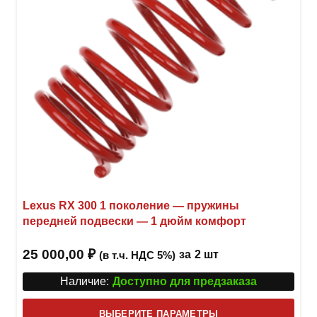
на
стра
товар
Lexus RX 300 1 поколение — пружины
передней подвески — 1 дюйм комфорт
25 000,00
₽
за
2 шт
(в т.ч. НДС 5%)
Наличие:
Доступно для предзаказа
Этот
ВЫБЕРИТЕ ПАРАМЕТРЫ