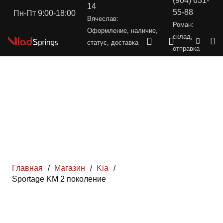
(904) 631-
14
55-88
Пн-Пт 9:00-18:00
Вячеслав:
Роман:
Оформление, наличие,
склад,
статус, доставка
отправка
Главная
/
Магазин
/
Kia
/
Sportage KM 2 поколение