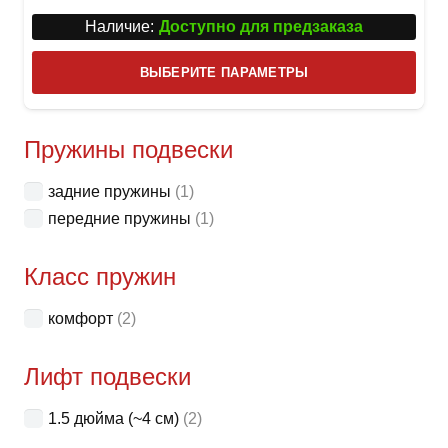
Наличие:
Доступно для предзаказа
Этот
ВЫБЕРИТЕ ПАРАМЕТРЫ
това
имее
неск
Пружины подвески
вари
задние пружины
(1)
Опци
передние пружины
(1)
можн
выбр
Класс пружин
на
стра
комфорт
(2)
товар
Лифт подвески
1.5 дюйма (~4 см)
(2)