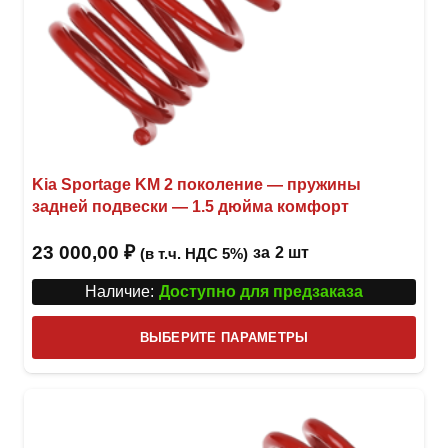
Kia Sportage KM 2 поколение — пружины
задней подвески — 1.5 дюйма комфорт
23 000,00
₽
за
2 шт
(в т.ч. НДС 5%)
Наличие:
Доступно для предзаказа
Этот
ВЫБЕРИТЕ ПАРАМЕТРЫ
това
имее
неск
вари