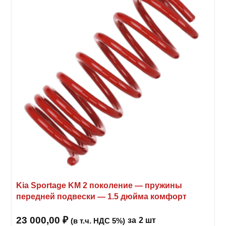
Опци
можн
выбр
на
стра
товар
Kia Sportage KM 2 поколение — пружины
передней подвески — 1.5 дюйма комфорт
23 000,00
₽
за
2 шт
(в т.ч. НДС 5%)