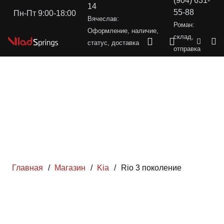
(904) 631-
14
55-88
Пн-Пт 9:00-18:00
Вячеслав:
Роман:
Оформление, наличие,
склад,
статус, доставка
отправка
Главная
/
Магазин
/
Kia
/
Rio 3 поколение