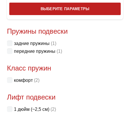
Этот
ВЫБЕРИТЕ ПАРАМЕТРЫ
това
имее
неск
Пружины подвески
вари
задние пружины
(1)
Опци
передние пружины
(1)
можн
выбр
Класс пружин
на
стра
комфорт
(2)
товар
Лифт подвески
1 дюйм (~2,5 см)
(2)