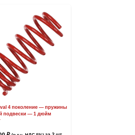
ival 4 поколение — пружины
й подвески — 1 дюйм
т
,00
₽
за
2 шт
(в т.ч. НДС 5%)