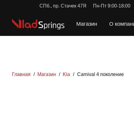
СПб., пр. Стачек 47Я
Пн-Пт 9:00-18:00
Магазин
О компан
Главная
/
Магазин
/
Kia
/
Carnival 4 поколение