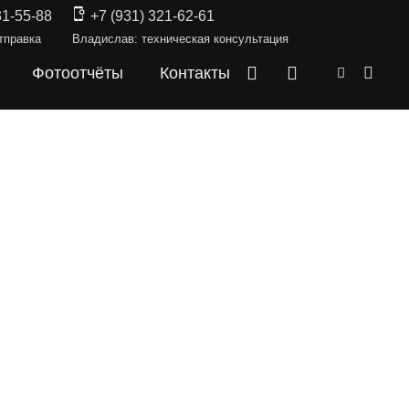
31-55-88
+7 (931) 321-62-61
тправка
Владислав: техническая консультация
Фотоотчёты
Контакты