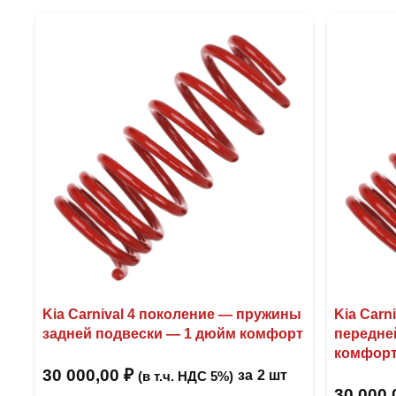
Kia Carnival 4 поколение — пружины
Kia Carn
задней подвески — 1 дюйм комфорт
передне
комфор
30 000,00
₽
за
2 шт
(в т.ч. НДС 5%)
30 000