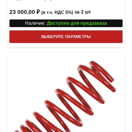
23 000,00
₽
за
2 шт
(в т.ч. НДС 5%)
Наличие:
Доступно для предзаказа
Этот
ВЫБЕРИТЕ ПАРАМЕТРЫ
това
имее
неск
вари
Опци
можн
выбр
на
стра
товар