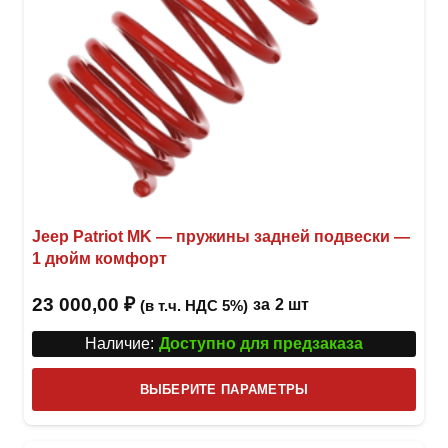
Jeep Patriot MK — пружины задней подвески —
1 дюйм комфорт
23 000,00
₽
за
2 шт
(в т.ч. НДС 5%)
Наличие:
Доступно для предзаказа
Этот
ВЫБЕРИТЕ ПАРАМЕТРЫ
това
имее