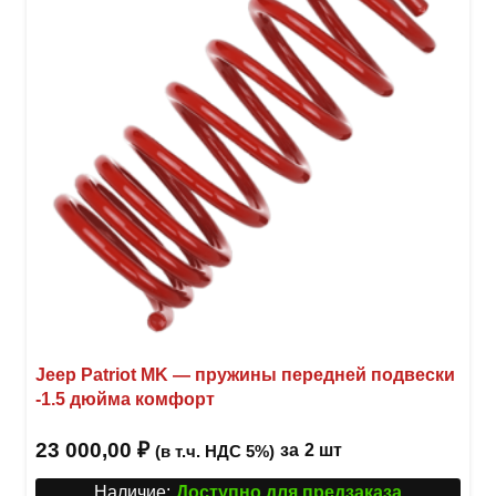
можн
выбр
на
стра
товар
Jeep Patriot MK — пружины передней подвески
-1.5 дюйма комфорт
23 000,00
₽
за
2 шт
(в т.ч. НДС 5%)
Наличие:
Доступно для предзаказа