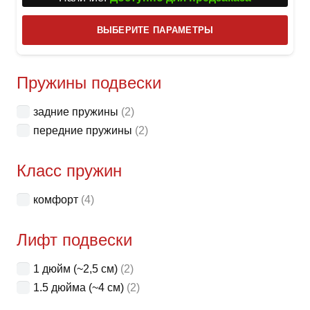
Этот
ВЫБЕРИТЕ ПАРАМЕТРЫ
това
имее
неск
Пружины подвески
вари
задние пружины
(2)
Опци
передние пружины
(2)
можн
выбр
Класс пружин
на
стра
комфорт
(4)
товар
Лифт подвески
1 дюйм (~2,5 см)
(2)
1.5 дюйма (~4 см)
(2)