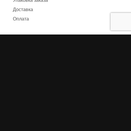
Упаковка заказа
Доставка
Оплата
О компании
Предыстория
Представители
Карта сайта
Отзывы
Реквизиты
Правила и условия