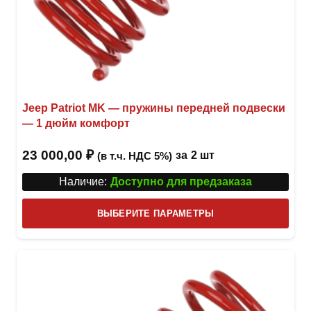
Jeep Patriot MK — пружины передней подвески
— 1 дюйм комфорт
23 000,00
₽
за
2 шт
(в т.ч. НДС 5%)
Наличие:
Доступно для предзаказа
Этот
ВЫБЕРИТЕ ПАРАМЕТРЫ
това
имее
неск
вари
Опци