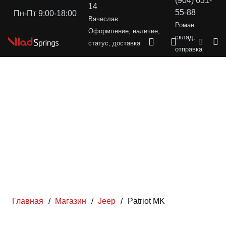
(904) 631-
14
55-88
Пн-Пт 9:00-18:00
Вячеслав:
Роман:
Оформление, наличие,
склад,
статус, доставка
отправка
Главная
/
Магазин
/
Jeep
/
Patriot MK