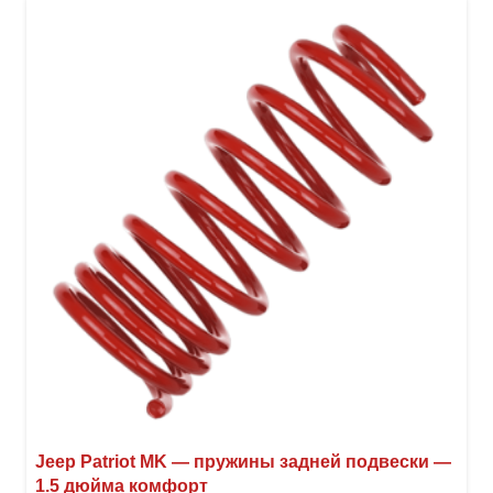
неск
вари
Опци
можн
выбр
на
стра
товар
Jeep Patriot MK — пружины задней подвески —
1.5 дюйма комфорт