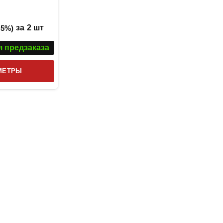
за
2 шт
 5%)
я предзаказа
Этот
МЕТРЫ
товар
имеет
несколько
вариаций.
Опции
можно
выбрать
на
странице
товара.