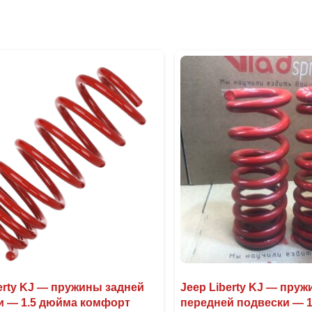
erty KJ — пружины задней
Jeep Liberty KJ — пру
и — 1.5 дюйма комфорт
передней подвески — 