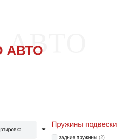
 АВТО
 АВТО
Пружины подвески
задние пружины
(2)