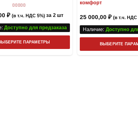
комфорт
Оценка
5.00
из 5
,00
₽
за
2 шт
(в т.ч. НДС 5%)
25 000,00
₽
(в т.ч. НДС
:
Доступно для предзаказа
Наличие:
Доступно дл
Этот
ВЫБЕРИТЕ ПАРАМЕТРЫ
ВЫБЕРИТЕ ПАРА
товар
имеет
несколько
вариаций.
Опции
можно
выбрать
на
странице
товара.