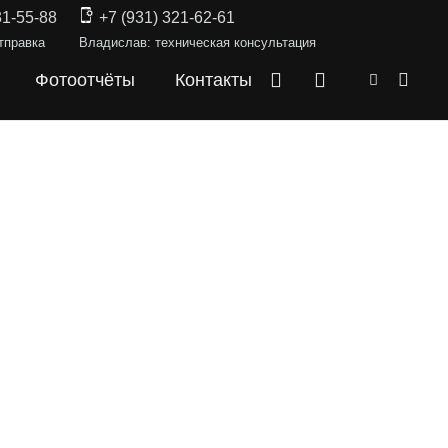
31-55-88
+7 (931) 321-62-61
тправка
Владислав: техническая консультация
Фотоотчёты
Контакты