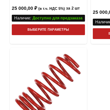
25 000,00
₽
за
2 шт
(в т.ч. НДС 5%)
25 000
Наличие:
Доступно для предзаказа
Наличие
Этот
ВЫБЕРИТЕ ПАРАМЕТРЫ
товар
имеет
несколько
вариаций.
Опции
можно
выбрать
на
странице
товара.