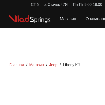
СПб., пр. Стачек 47Я
Пн-Пт 9:00-18:00
Магазин
О компан
Главная
/
Магазин
/
Jeep
/
Liberty KJ