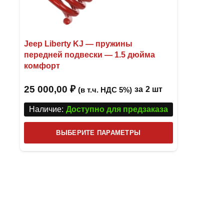
Jeep Liberty KJ — пружины
передней подвески — 1.5 дюйма
комфорт
25 000,00
₽
за
2 шт
(в т.ч. НДС 5%)
Наличие:
Доступно для предзаказа
Этот
ВЫБЕРИТЕ ПАРАМЕТРЫ
товар
имеет
несколько
вариаций.
Опции
можно