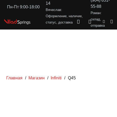
(904) 631-
14
55-88
Пн-Пт 9:00-18:00
Вячеслав:
Роман:
Оформление, наличие,
склад,
статус, доставка
отправка
Главная
/
Магазин
/
Infiniti
/
Q45