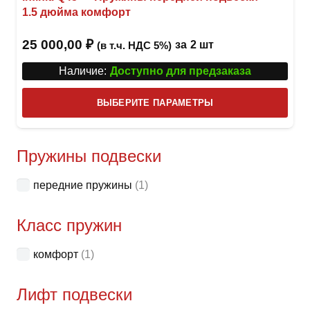
1.5 дюйма комфорт
25 000,00
₽
за
2 шт
(в т.ч. НДС 5%)
Наличие:
Доступно для предзаказа
Этот
ВЫБЕРИТЕ ПАРАМЕТРЫ
това
имее
неск
Пружины подвески
вари
передние пружины
(1)
Опци
можн
Класс пружин
выбр
на
комфорт
(1)
стра
товар
Лифт подвески