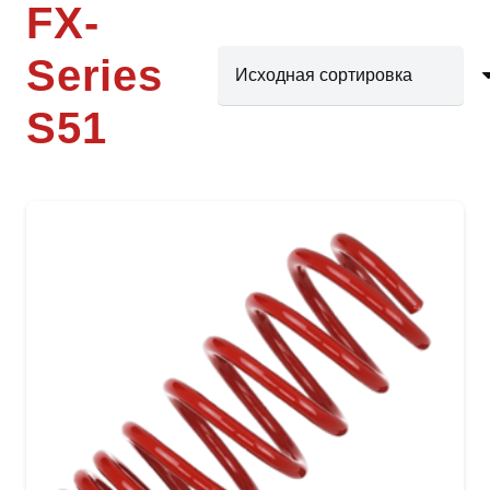
FX-
Series
S51