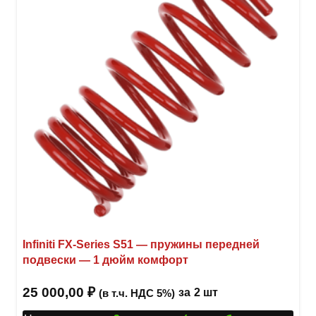
можн
выбр
на
стра
товар
Infiniti FX-Series S51 — пружины передней
подвески — 1 дюйм комфорт
25 000,00
₽
за
2 шт
(в т.ч. НДС 5%)