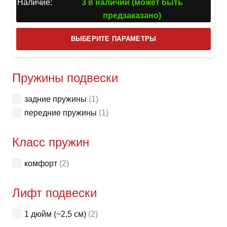
Наличие:
3 в наличии (может быть
предзаказано)
Этот
ВЫБЕРИТЕ ПАРАМЕТРЫ
това
имее
неск
Пружины подвески
вари
задние пружины
(1)
Опци
передние пружины
(1)
можн
выбр
Класс пружин
на
стра
комфорт
(2)
товар
Лифт подвески
1 дюйм (~2,5 см)
(2)