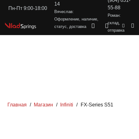
(904) 631-
14
55-88
Пн-Пт 9:00-18:00
Вячеслав:
Роман:
Оформление, наличие,
склад,
статус, доставка
отправка
Главная
/
Магазин
/
Infiniti
/
FX-Series S51