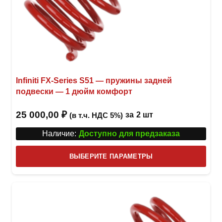
Infiniti FX-Series S51 — пружины задней
подвески — 1 дюйм комфорт
25 000,00
₽
за
2 шт
(в т.ч. НДС 5%)
Наличие:
Доступно для предзаказа
Этот
ВЫБЕРИТЕ ПАРАМЕТРЫ
това
имее
неск
вари
Опци