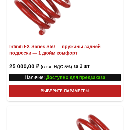
Infiniti FX-Series S50 — пружины задней
подвески — 1 дюйм комфорт
25 000,00
₽
за
2 шт
(в т.ч. НДС 5%)
Наличие:
Доступно для предзаказа
Этот
ВЫБЕРИТЕ ПАРАМЕТРЫ
това
имее
неск
вари
Опци