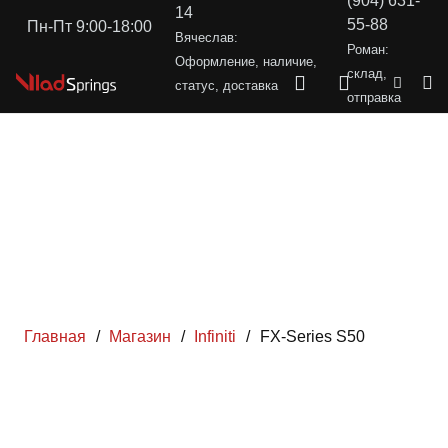
(904) 631-
14
55-88
Пн-Пт 9:00-18:00
Вячеслав:
Роман:
Оформление, наличие,
склад,
статус, доставка
отправка
Главная
/
Магазин
/
Infiniti
/
FX-Series S50