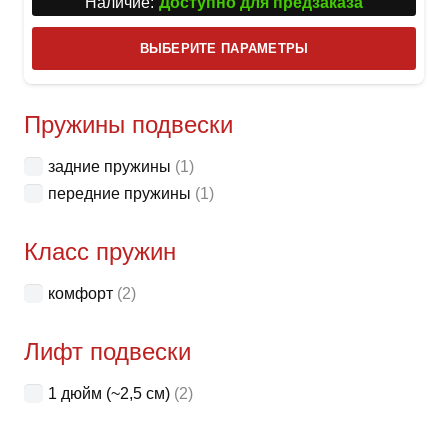
Наличие:
Доступно для предзаказа
Этот
ВЫБЕРИТЕ ПАРАМЕТРЫ
това
имее
неск
Пружины подвески
вари
задние пружины
(1)
Опци
передние пружины
(1)
можн
выбр
Класс пружин
на
стра
комфорт
(2)
товар
Лифт подвески
1 дюйм (~2,5 см)
(2)