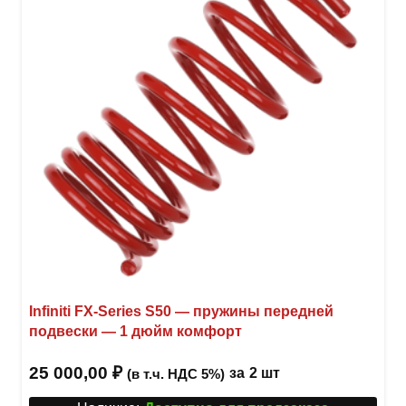
можн
выбр
на
стра
товар
Infiniti FX-Series S50 — пружины передней
подвески — 1 дюйм комфорт
25 000,00
₽
за
2 шт
(в т.ч. НДС 5%)