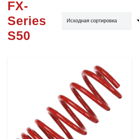
FX-
Series
S50