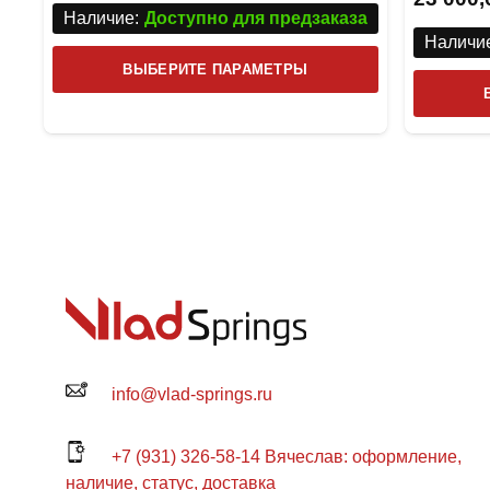
Наличие:
Доступно для предзаказа
Наличие
Этот
ВЫБЕРИТЕ ПАРАМЕТРЫ
товар
имеет
несколько
вариаций.
Опции
можно
выбрать
на
странице
товара.
info@vlad-springs.ru
+7 (931) 326-58-14 Вячеслав: оформление,
наличие, статус, доставка