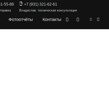
31-55-88
+7 (931) 321-62-61
тправка
Владислав: техническая консультация
Фотоотчёты
Контакты