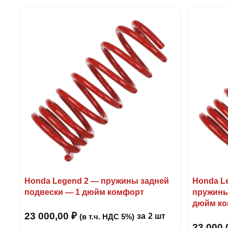
Honda Legend 2 — пружины задней
Honda L
подвески — 1 дюйм комфорт
пружины
дюйм к
23 000,00
₽
за
2 шт
(в т.ч. НДС 5%)
23 000