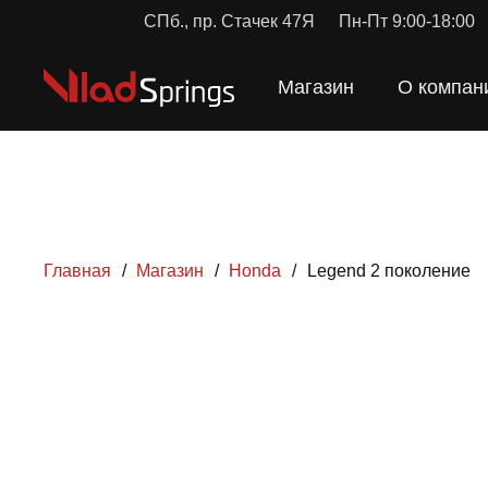
СПб., пр. Стачек 47Я
Пн-Пт 9:00-18:00
Магазин
О компан
Главная
/
Магазин
/
Honda
/
Legend 2 поколение