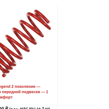
egend 2 поколение —
 передней подвески — 1
омфорт
,00
₽
за
2 шт
(в т.ч. НДС 5%)