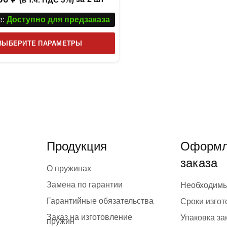
:
Доступно для предзаказа
Этот
ВЫБЕРИТЕ ПАРАМЕТРЫ
товар
имеет
несколько
вариаций.
Опции
можно
выбрать
Продукция
Оформл
на
заказа
странице
О пружинах
товара.
Замена по гарантии
Необходим
Гарантийные обязательства
Сроки изго
Заказ на изготовление
Упаковка за
пружин