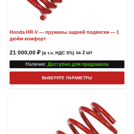
Honda HR-V — пружины задней подвески — 1
дюйм комфорт
21 000,00
₽
за
2 шт
(в т.ч. НДС 5%)
Наличие:
Доступно для предзаказа
Этот
ВЫБЕРИТЕ ПАРАМЕТРЫ
това
имее
неск
вари
Опци
можн
выбр