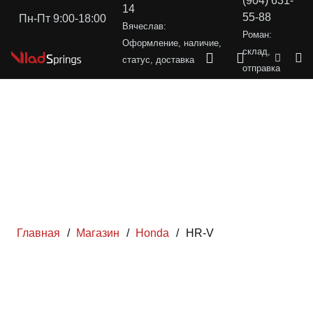
(904) 631-
14
55-88
Пн-Пт 9:00-18:00
Вячеслав:
Роман:
Оформление, наличие,
склад,
статус, доставка
отправка
Главная
/
Магазин
/
Honda
/
HR-V