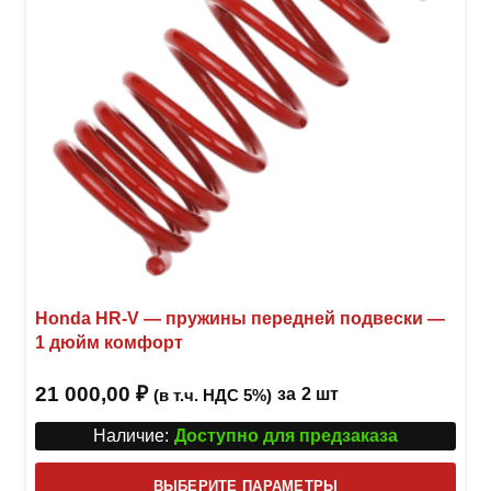
на
стра
товар
Honda HR-V — пружины передней подвески —
1 дюйм комфорт
21 000,00
₽
за
2 шт
(в т.ч. НДС 5%)
Наличие:
Доступно для предзаказа
Этот
ВЫБЕРИТЕ ПАРАМЕТРЫ