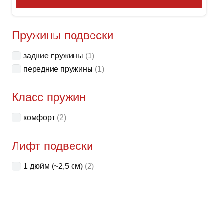
това
имее
неск
Пружины подвески
вари
задние пружины
(1)
Опци
передние пружины
(1)
можн
выбр
Класс пружин
на
стра
комфорт
(2)
товар
Лифт подвески
1 дюйм (~2,5 см)
(2)