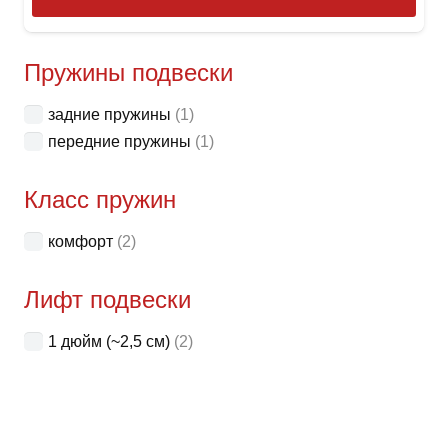
това
имее
неск
Пружины подвески
вари
задние пружины
(1)
Опци
передние пружины
(1)
можн
выбр
Класс пружин
на
стра
комфорт
(2)
товар
Лифт подвески
1 дюйм (~2,5 см)
(2)