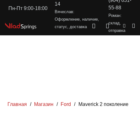
(904) 631-
14
55-88
Пн-Пт 9:00-18:00
Вячеслав:
Роман:
Оформление, наличие,
склад,
статус, доставка
отправка
Главная
/
Магазин
/
Ford
/
Maverick 2 поколение