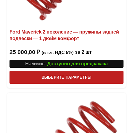
Ford Maverick 2 поколение — пружины задней
подвески — 1 дюйм комфорт
25 000,00
₽
за
2 шт
(в т.ч. НДС 5%)
Наличие:
Доступно для предзаказа
Этот
ВЫБЕРИТЕ ПАРАМЕТРЫ
това
имее
неск
вари
Опци
можн
выбр