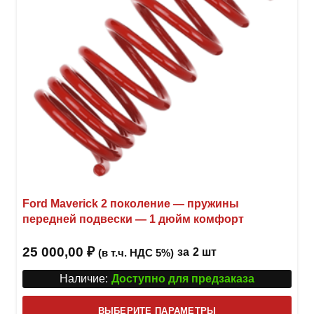
на
стра
товар
Ford Maverick 2 поколение — пружины
передней подвески — 1 дюйм комфорт
25 000,00
₽
за
2 шт
(в т.ч. НДС 5%)
Наличие:
Доступно для предзаказа
Этот
ВЫБЕРИТЕ ПАРАМЕТРЫ