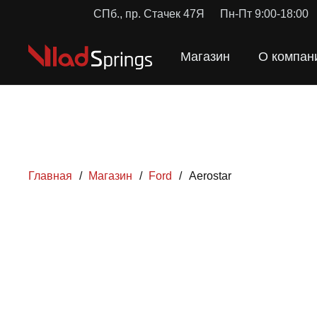
СПб., пр. Стачек 47Я
Пн-Пт 9:00-18:00
Магазин
О компан
Главная
/
Магазин
/
Ford
/
Aerostar