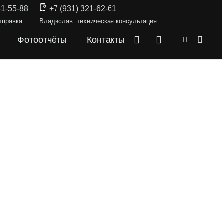
31-55-88
+7 (931) 321-62-61
тправка
Владислав: техническая консультация
Фотоотчёты
Контакты