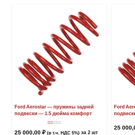
Ford Aerostar — пружины задней
Ford Ae
подвески — 1.5 дюйма комфорт
подвеск
25 000
Оценка
1.00
из 5
25 000,00
₽
за
2 шт
(в т.ч. НДС 5%)