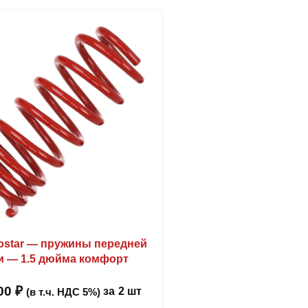
rostar — пружины передней
и — 1.5 дюйма комфорт
,00
₽
за
2 шт
(в т.ч. НДС 5%)