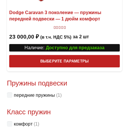
Dodge Caravan 3 поколение — пружины
передней подвески — 1 дюйм комфорт
Оценка
5
из 5
23 000,00
₽
за
2 шт
(в т.ч. НДС 5%)
Наличие:
Доступно для предзаказа
Этот
ВЫБЕРИТЕ ПАРАМЕТРЫ
това
имее
неск
Пружины подвески
вари
передние пружины
(1)
Опци
можн
Класс пружин
выбр
на
комфорт
(1)
стра