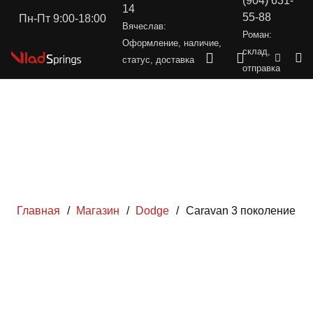
(904) 631-
14
55-88
Пн-Пт 9:00-18:00
Вячеслав:
Роман:
Оформление, наличие,
склад,
статус, доставка
отправка
Главная
/
Магазин
/
Dodge
/
Caravan 3 поколение