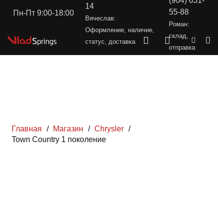
(904) 631-
14
55-88
Пн-Пт 9:00-18:00
Вячеслав:
Роман:
Оформление, наличие,
склад,
статус, доставка
отправка
Главная
/
Магазин
/
Chrysler
/
Town Country 1 поколение