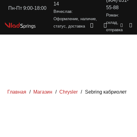
(904) 631-
14
55-88
Пн-Пт 9:00-18:00
Вячеслав:
Роман:
Оформление, наличие,
склад,
статус, доставка
отправка
Главная
/
Магазин
/
Chrysler
/
Sebring кабриолет