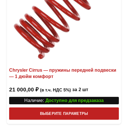
товар
Chrysler Cirrus — пружины передней подвески
— 1 дюйм комфорт
21 000,00
₽
за
2 шт
(в т.ч. НДС 5%)
Наличие:
Доступно для предзаказа
Этот
ВЫБЕРИТЕ ПАРАМЕТРЫ
това
имее