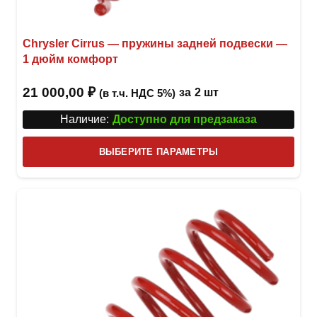
Chrysler Cirrus — пружины задней подвески —
1 дюйм комфорт
21 000,00
₽
за
2 шт
(в т.ч. НДС 5%)
Наличие:
Доступно для предзаказа
Этот
ВЫБЕРИТЕ ПАРАМЕТРЫ
това
имее
неск
вари
Опци
можн
выбр
на
стра