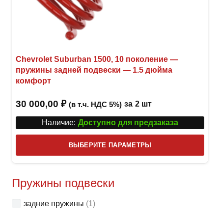
Chevrolet Suburban 1500, 10 поколение —
пружины задней подвески — 1.5 дюйма
комфорт
30 000,00
₽
за
2 шт
(в т.ч. НДС 5%)
Наличие:
Доступно для предзаказа
Этот
ВЫБЕРИТЕ ПАРАМЕТРЫ
това
имее
неск
Пружины подвески
вари
задние пружины
(1)
Опци
можн