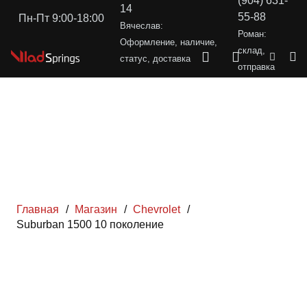
(904) 631-
14
55-88
Пн-Пт 9:00-18:00
Вячеслав:
Роман:
Оформление, наличие,
склад,
статус, доставка
отправка
Главная
/
Магазин
/
Chevrolet
/
Suburban 1500 10 поколение