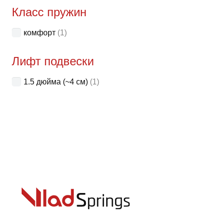
Класс пружин
выбр
на
комфорт
(1)
стра
товар
Лифт подвески
1.5 дюйма (~4 см)
(1)