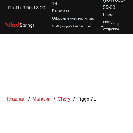
(904) 631-
14
55-88
Пн-Пт 9:00-18:00
Вячеслав:
Роман:
Оформление, наличие,
склад,
статус, доставка
отправка
Главная
/
Магазин
/
Chery
/
Tiggo 7L