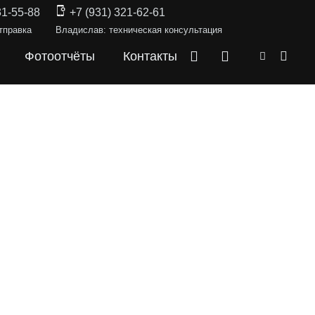
31-55-88
+7 (931) 321-62-61
тправка
Владислав: техническая консультация
Фотоотчёты
Контакты