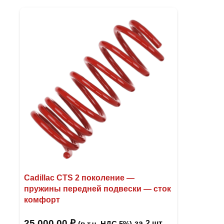
Cadillac CTS 2 поколение —
пружины передней подвески — сток
комфорт
25 000,00
₽
за
2 шт
(в т.ч. НДС 5%)