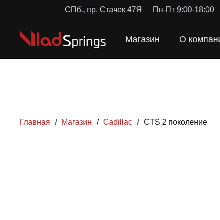
СПб., пр. Стачек 47Я
Пн-Пт 9:00-18:00
Магазин
О компан
Главная
/
Магазин
/
Cadillac
/
CTS 2 поколение