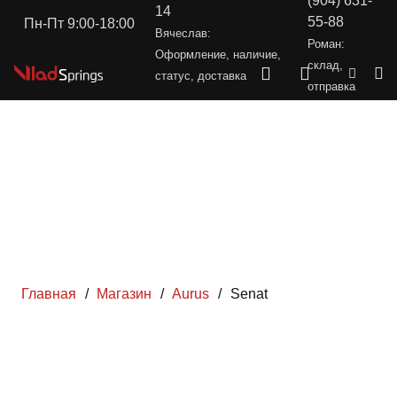
(904) 631-
14
55-88
Пн-Пт 9:00-18:00
Вячеслав:
Роман:
Оформление, наличие,
склад,
статус, доставка
отправка
Главная
/
Магазин
/
Aurus
/
Senat