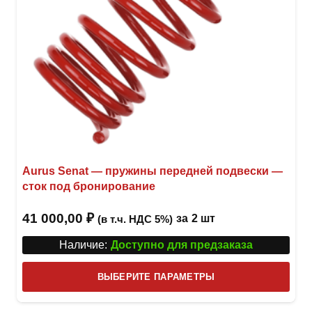
товар
Aurus Senat — пружины передней подвески —
сток под бронирование
41 000,00
₽
за
2 шт
(в т.ч. НДС 5%)
Наличие:
Доступно для предзаказа
Этот
ВЫБЕРИТЕ ПАРАМЕТРЫ
това
имее