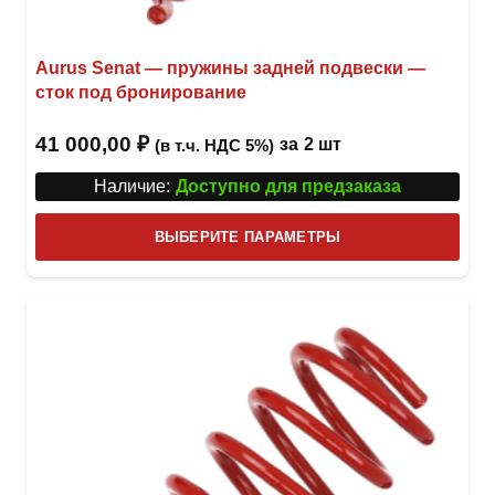
Aurus Senat — пружины задней подвески —
сток под бронирование
41 000,00
₽
за
2 шт
(в т.ч. НДС 5%)
Наличие:
Доступно для предзаказа
Этот
ВЫБЕРИТЕ ПАРАМЕТРЫ
това
имее
неск
вари
Опци
можн
выбр
на
стра