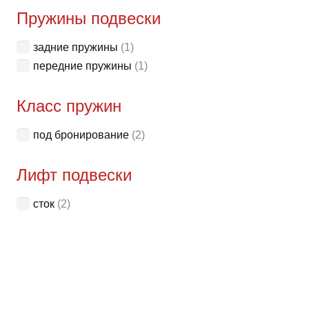
неск
Пружины подвески
вари
задние пружины
(1)
Опци
передние пружины
(1)
можн
выбр
Класс пружин
на
стра
под бронирование
(2)
товар
Лифт подвески
сток
(2)