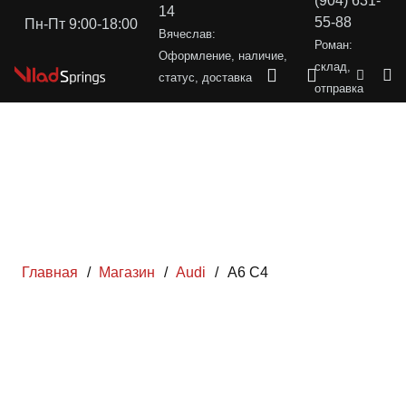
(904) 631-
14
55-88
Пн-Пт 9:00-18:00
Вячеслав:
Роман:
Оформление, наличие,
склад,
статус, доставка
отправка
Главная
/
Магазин
/
Audi
/
A6 С4