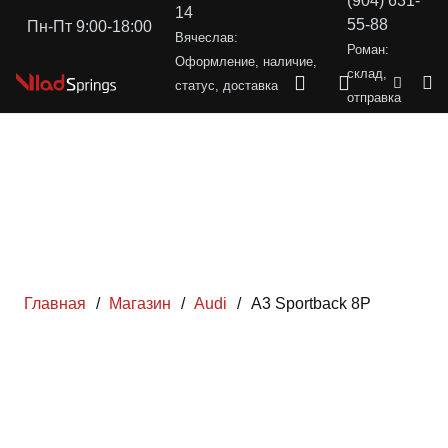
(904) 631-
14
55-88
Пн-Пт 9:00-18:00
Вячеслав:
Роман:
Оформление, наличие,
склад,
статус, доставка
отправка
Главная
/
Магазин
/
Audi
/
A3 Sportback 8P